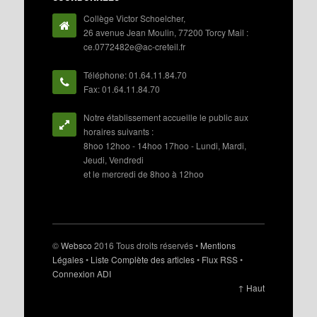
Collège Victor Schoelcher,
26 avenue Jean Moulin, 77200 Torcy Mail :
ce.0772482e@ac-creteil.fr
Téléphone: 01.64.11.84.70
Fax: 01.64.11.84.70
Notre établissement accueille le public aux
horaires suivants :
8hoo 12hoo - 14hoo 17hoo - Lundi, Mardi,
Jeudi, Vendredi
et le mercredi de 8hoo à 12hoo
©
Websco
2016 Tous droits réservés •
Mentions
Légales
•
Liste Complète des articles
•
Flux RSS
•
Connexion ADI
↑ Haut