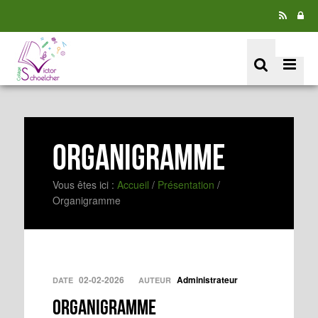
Organigramme
Vous êtes ici :
Accueil
/
Présentation
/
Organigramme
02-02-2026
Administrateur
DATE
AUTEUR
Organigramme