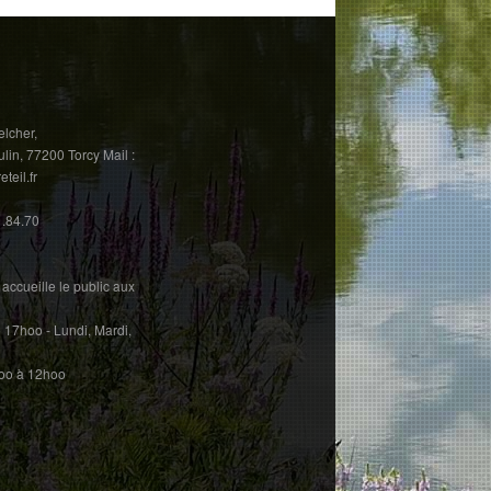
elcher,
in, 77200 Torcy Mail :
eil.fr
1.84.70
accueille le public aux
17hoo - Lundi, Mardi,
hoo à 12hoo