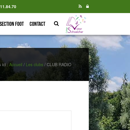
.11.84.70
Section foot
Contact
 ici :
Accueil
/
Les clubs
/
CLUB RADIO