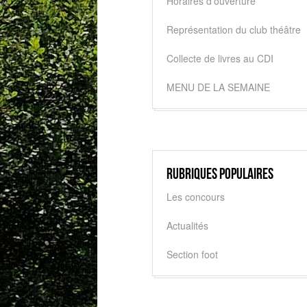
Horaires d'ouverture
Représentation du club théâtre
Collecte de livres au CDI
MENU DE LA SEMAINE
Rubriques populaires
Les concours
Actualités
Section foot