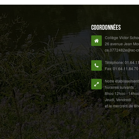
Coordonnées
Collège Victor Scho
26 avenue Jean Moul
ce.0772482e@ac-cret
Téléphone: 01.64.1
Fax: 01.64.11.84.70
Notre établissement 
horaires suivants :
8hoo 12hoo - 14hoo 
Jeudi, Vendredi
et le mercredi de 8