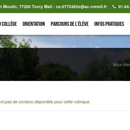
n Moulin, 77200 Torcy Mail : ce.0772482e@ac-creteil.fr
01.64
u collège
Orientation
Parcours de l’élève
Infos pratiques
Vous êtes
tant pas de contenu disponible pour cette rubrique.